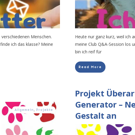
n verschiedenen Menschen.
Heute nur ganz kurz, weil ich 
 finde ich das klasse? Meine
meine Club Q&A-Session los 
bin ich reif für
Read More
Projekt Übera
Generator – N
Allgemein
,
Projekte
Gestalt an