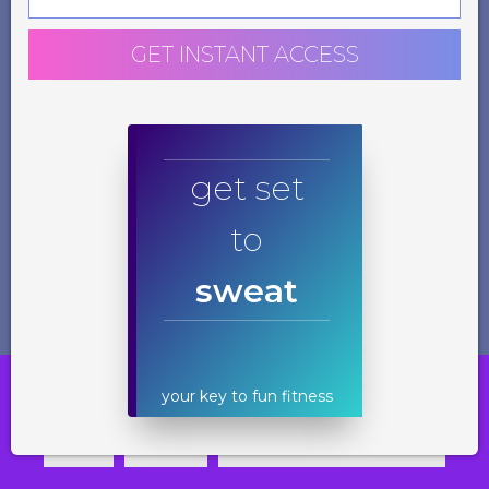
GET INSTANT ACCESS
get set
to
sweat
Diese Website benutzt Cookies. Wenn du die Website weiter
your key to fun fitness
nutzt, gehen wir von deinem Einverständnis aus.
OK
Nein
Datenschutzerklärung