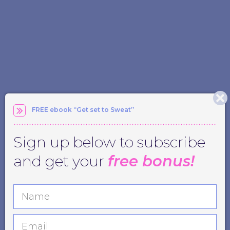
FREE ebook “Get set to Sweat”
Sign up below to subscribe
and get your
free bonus!